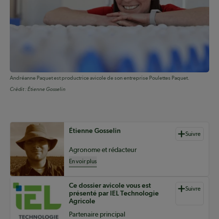
Andréanne Paquet est productrice avicole de son entreprise Poulettes Paquet.
Crédit :
Étienne Gosselin
Auteurs de contenu
Étienne Gosselin
Suivre
Agronome et rédacteur
En voir plus
Ce dossier avicole vous est
Suivre
présenté par IEL Technologie
Agricole
Partenaire principal