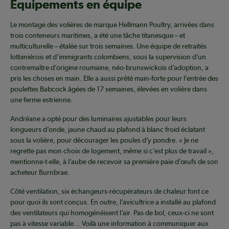
Équipements en équipe
Le montage des volières de marque Hellmann Poultry, arrivées dans
trois conteneurs maritimes, a été une tâche titanesque – et
multiculturelle – étalée sur trois semaines. Une équipe de retraités
lotbiniérois et d’immigrants colombiens, sous la supervision d’un
contremaître d’origine roumaine, néo-brunswickois d’adoption, a
pris les choses en main. Elle a aussi prêté main-forte pour l’entrée des
poulettes Babcock âgées de 17 semaines, élevées en volière dans
une ferme estrienne.
Andréane a opté pour des luminaires ajustables pour leurs
longueurs d’onde, jaune chaud au plafond à blanc froid éclatant
sous la volière, pour décourager les poules d’y pondre. « Je ne
regrette pas mon choix de logement, même si c’est plus de travail »,
mentionne-t-elle, à l’aube de recevoir sa première paie d’œufs de son
acheteur Burnbrae.
Côté ventilation, six échangeurs-récupérateurs de chaleur font ce
pour quoi ils sont conçus. En outre, l’avicultrice a installé au plafond
des ventilateurs qui homogénéisent l’air. Pas de bol, ceux-ci ne sont
pas à vitesse variable… Voilà une information à communiquer aux