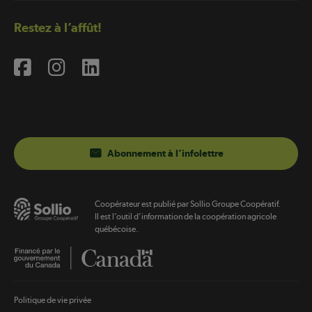
Restez à l’affût!
Abonnement à l’infolettre
Coopérateur est publié par Sollio Groupe Coopératif.
Il est l’outil d’information de la coopération agricole
québécoise.
Footer
Politique de vie privée