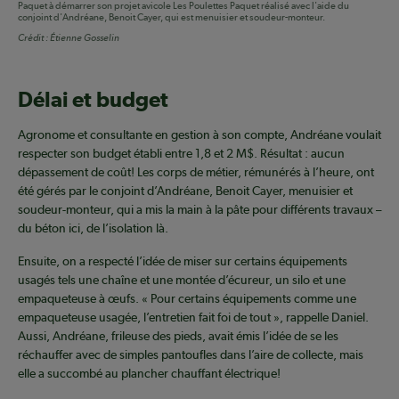
Paquet à démarrer son projet avicole Les Poulettes Paquet réalisé avec l'aide du
conjoint d'Andréane, Benoit Cayer, qui est menuisier et soudeur-monteur.
Crédit :
Étienne Gosselin
Délai et budget
Agronome et consultante en gestion à son compte, Andréane voulait
respecter son budget établi entre 1,8 et 2 M$. Résultat : aucun
dépassement de coût! Les corps de métier, rémunérés à l’heure, ont
été gérés par le conjoint d’Andréane, Benoit Cayer, menuisier et
soudeur-monteur, qui a mis la main à la pâte pour différents travaux –
du béton ici, de l’isolation là.
Ensuite, on a respecté l’idée de miser sur certains équipements
usagés tels une chaîne et une montée d’écureur, un silo et une
empaqueteuse à œufs. « Pour certains équipements comme une
empaqueteuse usagée, l’entretien fait foi de tout », rappelle Daniel.
Aussi, Andréane, frileuse des pieds, avait émis l’idée de se les
réchauffer avec de simples pantoufles dans l’aire de collecte, mais
elle a succombé au plancher chauffant électrique!