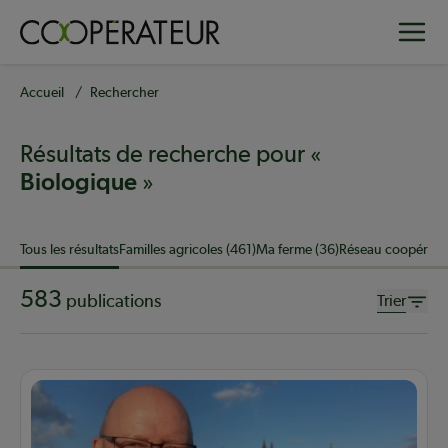
Aller
Toggle
au
contenu
principal
Fil
Accueil
Rechercher
d'Ariane
Résultats de recherche pour «
»
Biologique
Sujet
Tous les résultats
Familles agricoles (461)
Ma ferme (36)
Réseau coopératif
583
publications
Trier