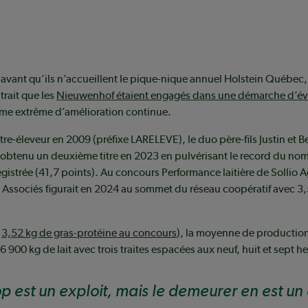
 avant qu’ils n’accueillent le pique-nique annuel Holstein Québec,
trait que les
Nieuwenhof étaient engagés dans une démarche d’év
rme extrême d’amélioration continue.
tre-éleveur en 2009 (préfixe LARELEVE), le duo père-fils Justin et 
obtenu un deuxième titre en 2023 en pulvérisant le record du no
gistrée (41,7 points). Au concours Performance laitière de Sollio A
Associés figurait en 2024 au sommet du réseau coopératif avec 3,
c
3,52 kg de gras-protéine au concours
), la moyenne de productio
16 900 kg de lait avec trois traites espacées aux neuf, huit et sept h
top est un exploit, mais le demeurer en est un 