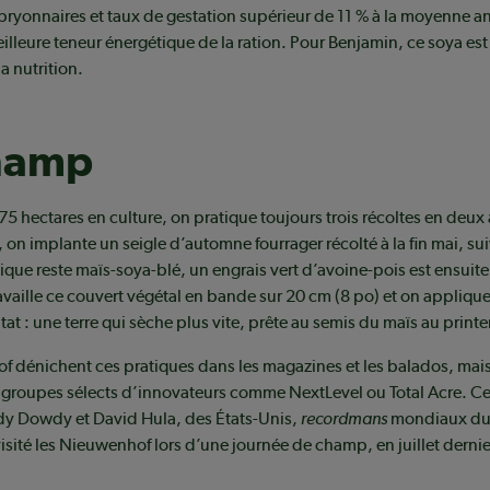
ryonnaires et taux de gestation supérieur de 11 % à la moyenne a
eilleure teneur énergétique de la ration. Pour Benjamin, ce soya es
a nutrition.
hamp
75 hectares en culture, on pratique toujours trois récoltes en deux 
, on implante un seigle d’automne fourrager récolté à la fin mai, su
pique reste maïs-soya-blé, un engrais vert d’avoine-pois est ensuite
availle ce couvert végétal en bande sur 20 cm (8 po) et on applique
tat : une terre qui sèche plus vite, prête au semis du maïs au print
 dénichent ces pratiques dans les magazines et les balados, mais
 groupes sélects d’innovateurs comme NextLevel ou Total Acre. Ce 
y Dowdy et David Hula, des États-Unis,
recordmans
mondiaux du 
visité les Nieuwenhof lors d’une journée de champ, en juillet dernie