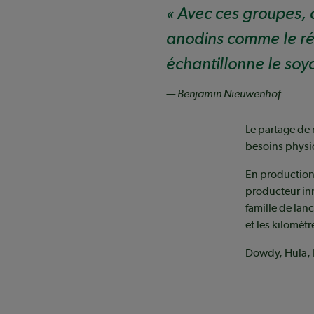
Avec ces groupes, on
anodins comme le ré
échantillonne le soy
— Benjamin Nieuwenhof
Le partage de
besoins physio
En production 
producteur in
famille de lanc
et les kilomèt
Dowdy, Hula, L