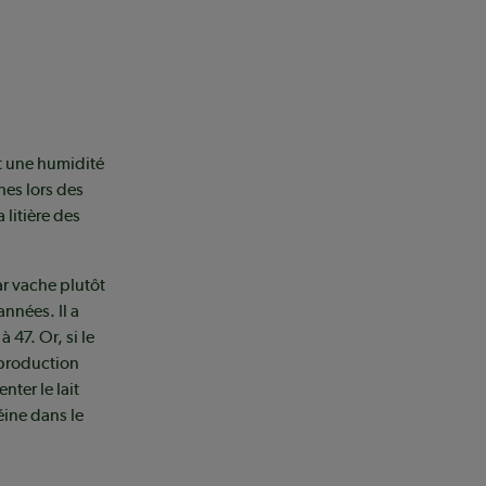
t une humidité
hes lors des
 litière des
ar vache plutôt
nnées. Il a
 47. Or, si le
 production
ter le lait
éine dans le