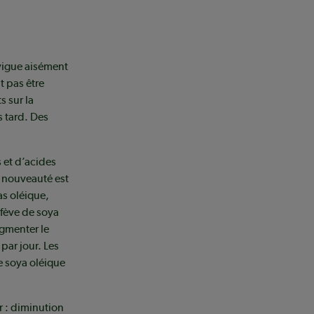
vigue aisément
t pas être
s sur la
s tard. Des
s et d’acides
e nouveauté est
as oléique,
fève de soya
ugmenter le
par jour. Les
e soya oléique
r : diminution