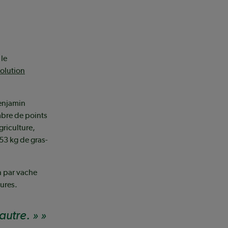
 le
olution
Benjamin
mbre de points
griculture,
53 kg de gras-
n par vache
eures.
autre. »