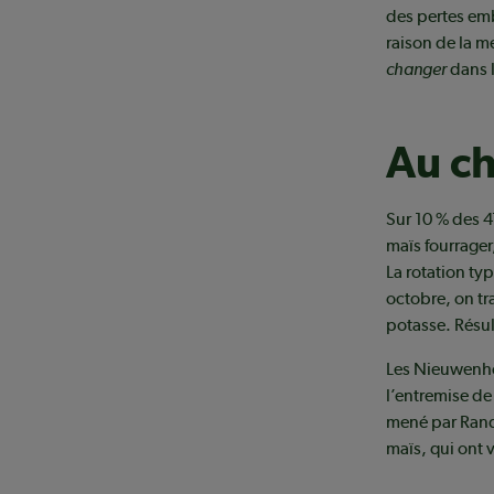
des pertes emb
raison de la m
changer
dans l
Au c
Sur 10 % des 4
maïs fourrager
La rotation ty
octobre, on tr
potasse. Résul
Les Nieuwenhof
l’entremise de
mené par Rand
maïs, qui ont 