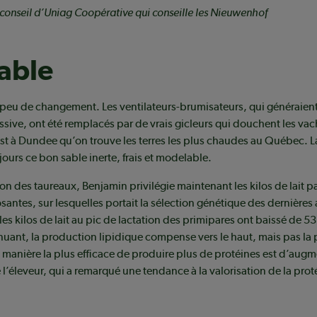
-conseil d’Uniag Coopérative qui conseille les Nieuwenhof
table
 peu de changement. Les ventilateurs-brumisateurs, qui généraien
essive, ont été remplacés par de vrais gicleurs qui douchent les vac
est à Dundee qu’on trouve les terres les plus chaudes au Québec. La
jours ce bon sable inerte, frais et modelable.
ion des taureaux, Benjamin privilégie maintenant les kilos de lait p
antes, sur lesquelles portait la sélection génétique des dernières a
s kilos de lait au pic de lactation des primipares ont baissé de 53 à
inuant, la production lipidique compense vers le haut, mais pas la
 manière la plus efficace de produire plus de protéines est d’augmen
e l’éleveur, qui a remarqué une tendance à la valorisation de la prot