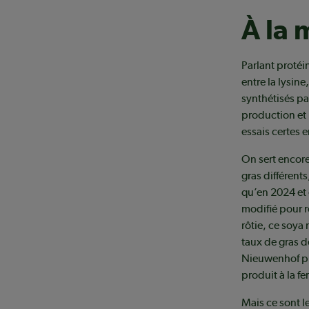
À la 
Parlant proté
entre la lysin
synthétisés par
production et 
essais certes 
On sert encore
gras différent
qu’en 2024 et 
modifié pour r
rôtie, ce soya
taux de gras d
Nieuwenhof pla
produit à la fe
Mais ce sont l