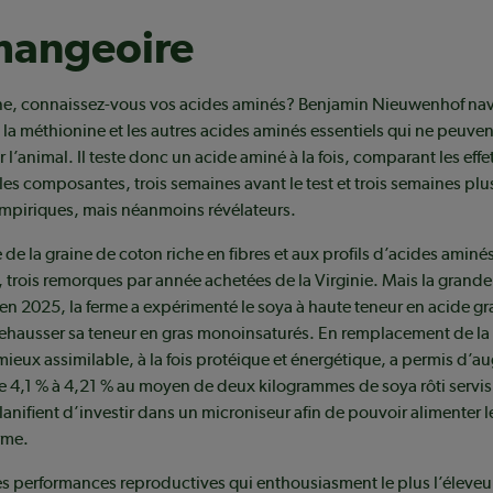
mangeoire
ine, connaissez-vous vos acides aminés? Benjamin Nieuwenhof na
e, la méthionine et les autres acides aminés essentiels qui ne peuven
 l’animal. Il teste donc un acide aminé à la fois, comparant les effet
les composantes, trois semaines avant le test et trois semaines plu
empiriques, mais néanmoins révélateurs.
 de la graine de coton riche en fibres et aux profils d’acides aminé
s, trois remorques par année achetées de la Virginie. Mais la grand
en 2025, la ferme a expérimenté le soya à haute teneur en acide gr
ehausser sa teneur en gras monoinsaturés. En remplacement de la 
 mieux assimilable, à la fois protéique et énergétique, a permis d’a
e 4,1 % à 4,21 % au moyen de deux kilogrammes de soya rôti servis 
nifient d’investir dans un microniseur afin de pouvoir alimenter l
rme.
es performances reproductives qui enthousiasment le plus l’éleveu