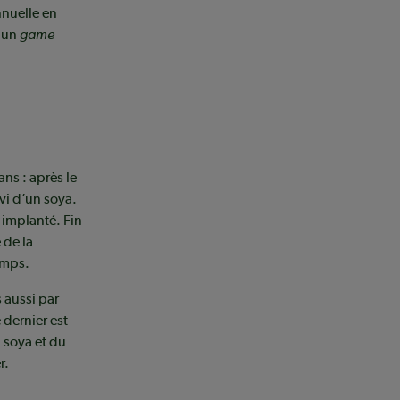
nnuelle en
t un
game
ans : après le
ivi d’un soya.
 implanté. Fin
 de la
emps.
 aussi par
dernier est
soya et du
r.