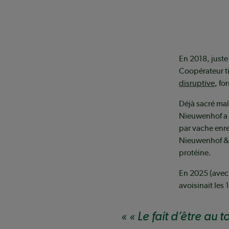
En 2018, juste
Coopérateur ti
disruptive
, fo
Déjà sacré maî
Nieuwenhof a 
par vache enre
Nieuwenhof & 
protéine.
En 2025 (ave
avoisinait les 
« Le fait d’être au 