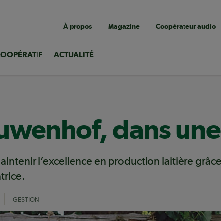
Navigation
À propos
Magazine
Coopérateur audio
utilitaire
COOPÉRATIF
ACTUALITÉ
uwenhof, dans une 
ntenir l’excellence en production laitière grâc
trice.
GESTION