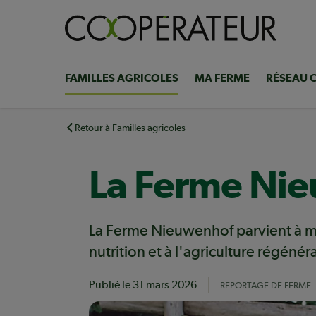
Aller
au
contenu
principal
FAMILLES AGRICOLES
MA FERME
RÉSEAU 
Navigation
principale
Retour à Familles agricoles
La Ferme Nie
La Ferme Nieuwenhof parvient à mai
nutrition et à l'agriculture régénéra
Publié le
31 mars 2026
REPORTAGE DE FERME