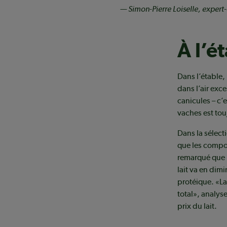
— Simon-Pierre Loiselle, expert
À l’é
Dans l’étable,
dans l’air exc
canicules – c’
vaches est tou
Dans la sélect
que les compos
remarqué que le
lait va en dim
protéique. «La
total», analys
prix du lait.