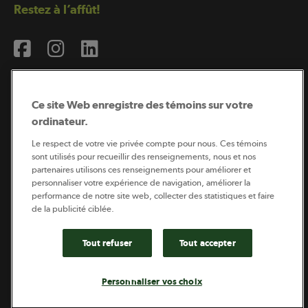
Restez à l’affût!
Ce site Web enregistre des témoins sur votre
ordinateur.
Abonnement à l’infolettre
Le respect de votre vie privée compte pour nous. Ces témoins
sont utilisés pour recueillir des renseignements, nous et nos
partenaires utilisons ces renseignements pour améliorer et
personnaliser votre expérience de navigation, améliorer la
Coopérateur est publié par Sollio Groupe Coopératif.
performance de notre site web, collecter des statistiques et faire
Il est l’outil d’information de la coopération agricole
québécoise.
de la publicité ciblée.
Tout refuser
Tout accepter
Footer
Politique de vie privée
Personnaliser vos choix
legal
© 2026 - Coopérateur - Tous droits réservés