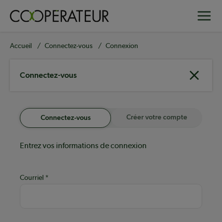
Aller
Toggle
au
contenu
principal
Fil
Accueil
Connectez-vous
Connexion
d'Ariane
Connectez-vous
Créer votre compte
Connectez-vous
Entrez vos informations de connexion
Courriel