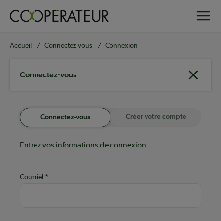
Aller
Toggle
au
contenu
principal
Fil
Accueil
Connectez-vous
Connexion
d'Ariane
Connectez-vous
Créer votre compte
Connectez-vous
Entrez vos informations de connexion
Courriel