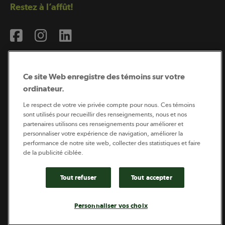
Restez à l’affût!
Ce site Web enregistre des témoins sur votre
ordinateur.
Abonnement à l’infolettre
Le respect de votre vie privée compte pour nous. Ces témoins
sont utilisés pour recueillir des renseignements, nous et nos
partenaires utilisons ces renseignements pour améliorer et
personnaliser votre expérience de navigation, améliorer la
Coopérateur est publié par Sollio Groupe Coopératif.
performance de notre site web, collecter des statistiques et faire
Il est l’outil d’information de la coopération agricole
québécoise.
de la publicité ciblée.
Tout refuser
Tout accepter
Footer
Politique de vie privée
Personnaliser vos choix
legal
© 2026 - Coopérateur - Tous droits réservés