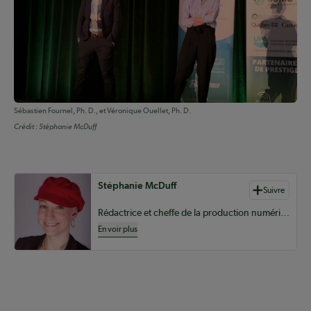
Sébastien Fournel, Ph. D., et Véronique Ouellet, Ph. D.
Crédit :
Stéphanie McDuff
Auteurs de contenu
Stéphanie McDuff
Suivre
Rédactrice et cheffe de la production numérique pour le Coopérateur
En voir plus