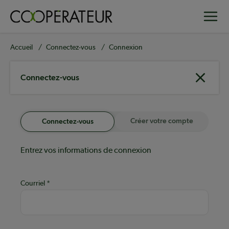
Aller
Toggle
au
contenu
principal
Fil
Accueil
Connectez-vous
Connexion
d'Ariane
Connectez-vous
Créer votre compte
Connectez-vous
Entrez vos informations de connexion
Courriel