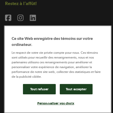
Restez à l’affût!
Ce site Web enregistre des témoins sur votre
ordinateur.
Abonnement à l’infolettre
Le respect de votre vie privée compte pour nous. Ces témoins
sont utilisés pour recueillir des renseignements, nous et nos
partenaires utilisons ces renseignements pour améliorer et
personnaliser votre expérience de navigation, améliorer la
Coopérateur est publié par Sollio Groupe Coopératif.
performance de notre site web, collecter des statistiques et faire
Il est l’outil d’information de la coopération agricole
québécoise.
de la publicité ciblée.
Tout refuser
Tout accepter
Footer
Politique de vie privée
Personnaliser vos choix
legal
© 2026 - Coopérateur - Tous droits réservés