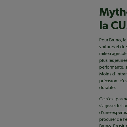
Mythe
la C
Pour Bruno, la
voitures et de
milieu agricol
plus les jeune
performante, 
Moins d’intran
précision; c’es
durable.
Ce n’est pas n
s’agisse de l’
d’une expertis
procurer de l’
Bruno. En plus