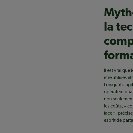
Mythe
la te
compl
forma
Il est vrai qu
être utilisés 
Lorsqu’il s’a
opérateur qual
non seulement
les coûts, « c
face », précis
esprit de par