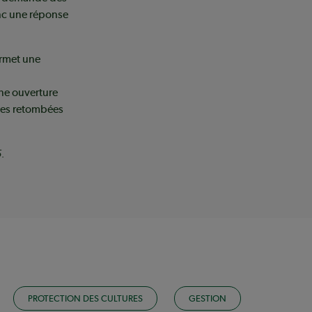
nc une réponse
ermet une
ne ouverture
 les retombées
5.
PROTECTION DES CULTURES
GESTION