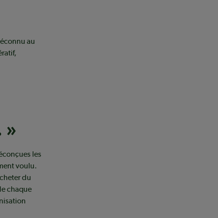
 méconnu au
atif,
 »
réconçues les
ment voulu.
cheter du
 de chaque
nisation