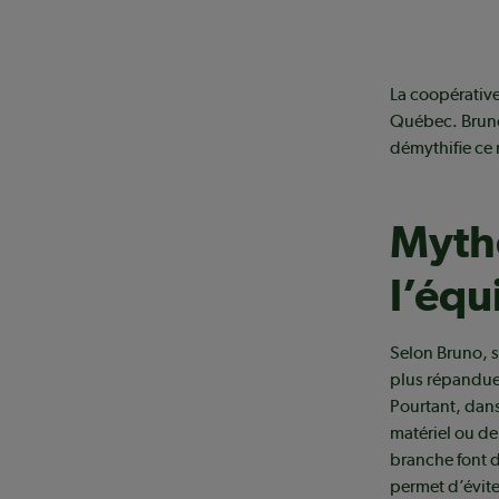
La coopérativ
Québec. Bruno
démythifie ce
Mythe
l’éq
Selon Bruno, s
plus répandues
Pourtant, dan
matériel ou de
branche font d
permet d’évite