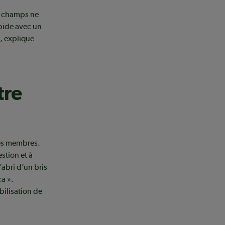
s champs ne
pide avec un
s, explique
tre
les membres.
stion et à
’abri d’un bris
a ».
bilisation de