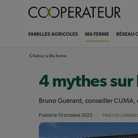
Aller
au
contenu
principal
FAMILLES AGRICOLES
MA FERME
RÉSEAU 
Navigation
principale
Retour à Ma ferme
4 mythes sur
Bruno Guérard, conseiller CUMA, d
Publié le
10 octobre 2025
TRUCS ET CONSEIL