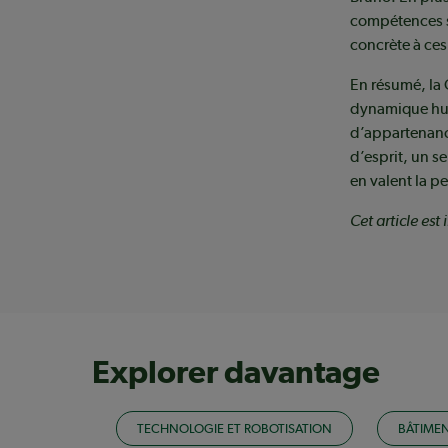
compétences sp
concrète à ces
En résumé, la 
dynamique huma
d’appartenanc
d’esprit, un s
en valent la pe
Cet article es
Explorer davantage
TECHNOLOGIE ET ROBOTISATION
BÂTIME