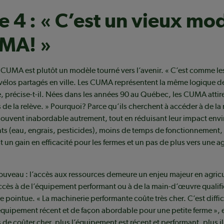
 4 : « C’est un vieux mo
UMA! »
 CUMA est plutôt un modèle tourné vers l’avenir. « C’est comme l
 vélos partagés en ville. Les CUMA représentent la même logique d
e, précise-t-il. Nées dans les années 90 au Québec, les CUMA attir
s de la relève. » Pourquoi? Parce qu’ils cherchent à accéder à de la
souvent inabordable autrement, tout en réduisant leur impact env
ts (eau, engrais, pesticides), moins de temps de fonctionnement,
t un gain en efficacité pour les fermes et un pas de plus vers une a
ouveau : l’accès aux ressources demeure un enjeu majeur en agricu
accès à de l’équipement performant ou à de la main-d’œuvre qualif
e pointue. « La machinerie performante coûte très cher. C’est diffic
équipement récent et de façon abordable pour une petite ferme », 
 de coûter cher, plus l’équipement est récent et performant, plus