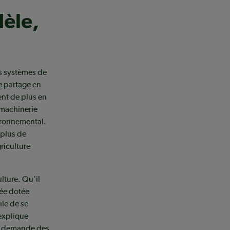
dèle,
es systèmes de
e partage en
ent de plus en
 machinerie
ironnemental.
 plus de
griculture
lture. Qu’il
iée dotée
ile de se
explique
 il demande des