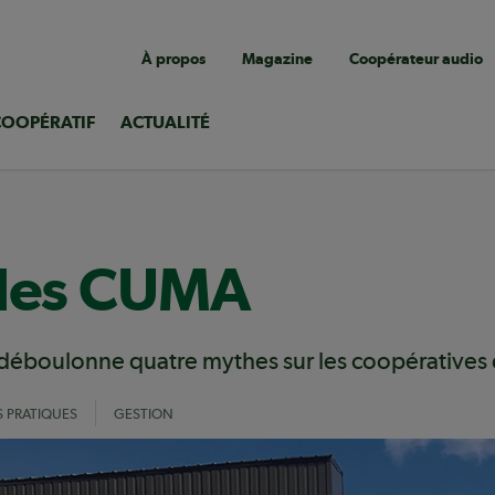
Navigation
À propos
Magazine
Coopérateur audio
utilitaire
COOPÉRATIF
ACTUALITÉ
 les CUMA
éboulonne quatre mythes sur les coopératives d’u
S PRATIQUES
GESTION