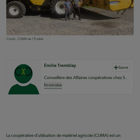
Crédit :
CUMA de l'Érable
Auteurs de contenu
Émilie Tremblay
Suivre
Conseillère des Affaires coopératives chez Sollio Groupe Coopératif.
En voir plus
La coopérative d’utilisation de matériel agricole (CUMA) est un