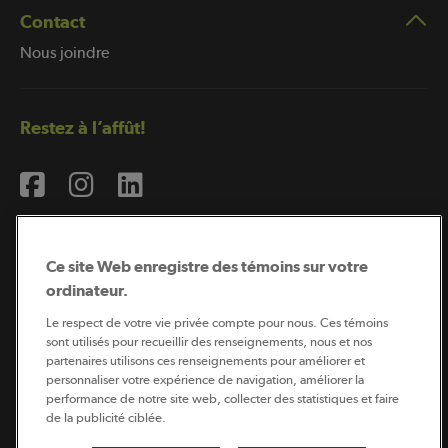
Contact
Nous joindre
Restez à l’affût!
Ce site Web enregistre des témoins sur votre
ordinateur.
Abonnement à l’infolettre
Le respect de votre vie privée compte pour nous. Ces témoins
sont utilisés pour recueillir des renseignements, nous et nos
partenaires utilisons ces renseignements pour améliorer et
personnaliser votre expérience de navigation, améliorer la
Coopérateur est publié par Sollio Groupe Coopératif.
performance de notre site web, collecter des statistiques et faire
Il est l’outil d’information de la coopération agricole
de la publicité ciblée.
québécoise.