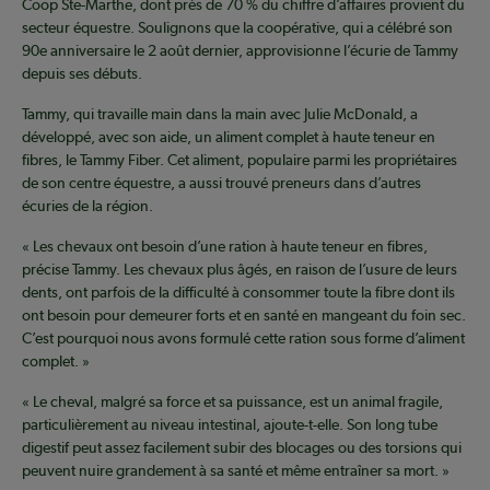
Coop Ste-Marthe, dont près de 70 % du chiffre d’affaires provient du
secteur équestre. Soulignons que la coopérative, qui a célébré son
90e anniversaire le 2 août dernier, approvisionne l’écurie de Tammy
depuis ses débuts.
Tammy, qui travaille main dans la main avec Julie McDonald, a
développé, avec son aide, un aliment complet à haute teneur en
fibres, le Tammy Fiber. Cet aliment, populaire parmi les propriétaires
de son centre équestre, a aussi trouvé preneurs dans d’autres
écuries de la région.
« Les chevaux ont besoin d’une ration à haute teneur en fibres,
précise Tammy. Les chevaux plus âgés, en raison de l’usure de leurs
dents, ont parfois de la difficulté à consommer toute la fibre dont ils
ont besoin pour demeurer forts et en santé en mangeant du foin sec.
C’est pourquoi nous avons formulé cette ration sous forme d’aliment
complet. »
« Le cheval, malgré sa force et sa puissance, est un animal fragile,
particulièrement au niveau intestinal, ajoute-t-elle. Son long tube
digestif peut assez facilement subir des blocages ou des torsions qui
peuvent nuire grandement à sa santé et même entraîner sa mort. »