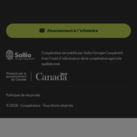
Abonnement à l’infolettre
Coopérateur est publié par Sollio Groupe Coopératif.
Il est l’outil d’information de la coopération agricole
québécoise.
Footer
Politique de vie privée
legal
© 2026 - Coopérateur - Tous droits réservés