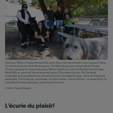
Quelque 180 ans d’expérience et de savoir-faire sont rassemblés sous le grand chêne
du centre équestre Club Renaissance. Sa fidèle équipe est composée de Krystel
Simard, gérante du centre équestre, Manon Gendron, mère de Krystel et employée,
Keith Wilson, père de Tammy et grand-père d’Emmalee Kirouac, Pat Torrance,
employée et propriétaire d’un cheval à l’écurie, Emmalee Kirouac, nièce de Tammy et
employée, Émilie Bigras, employée, et d’elle-même, Tammy Wilson. Le poney Elvis, la
mascotte du centre équestre, prend aussi la pose.
Crédit :
Patrick Dupuis
L’écurie du plaisir!