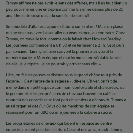
Tammy affirme ne pas avoir le sens des affaires, mais il en faut bien un
peu pour mener une entreprise comme la sienne depuis plus de 20
ans. Une entreprise qui a du succès, de surcroît.
Son modèle d’affaires s’appuie d’abord sur le plaisir! Mais un plaisir
qui ne rime pas avec laisser-aller ou insouciance, au contraire. Chez
Tammy, on travaille fort, comme on le faisait chez Howard Bradley.
Les journées commencent à 6 h 30 et se terminent à 21 h. Sept jours
par semaine. Tammy est bien souvent la première arrivée et la
dernière partie. « Mon équipe et moi formons une véritable famille,
dit-elle. Je le répète : je ne pourrais y arriver sans elle. »
L’été, on fait les pauses et discute sous le grand chêne tout près de
l’écurie. « C’est l’arbre de la sagesse », dit-elle. L’hiver, on fait de
même dans un petit espace commun, confortable et chaleureux, où
le personnel et les propriétaires de chevaux boivent un café, se
donnent des conseils et se font part de sentiers à découvrir. Tammy a
aussi organisé des
Fun Days
où les membres de son équipe se
réunissent pour un BBQ ou une journée à la cabane à sucre.
Les propriétaires de chevaux qui louent un espace au centre
équestre ne sont pas des clients. « Ce sont des amis, insiste Tammy.