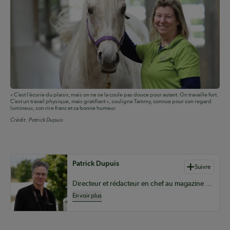
« C’est l’écurie du plaisir, mais on ne se la coule pas douce pour autant. On travaille fort.
C’est un travail physique, mais gratifiant », souligne Tammy, connue pour son regard
lumineux, son rire franc et sa bonne humeur.
Crédit :
Patrick Dupuis
Auteurs de contenu
Patrick Dupuis
Suivre
Directeur et rédacteur en chef au magazine Coopérateur
En voir plus
Coopérateur