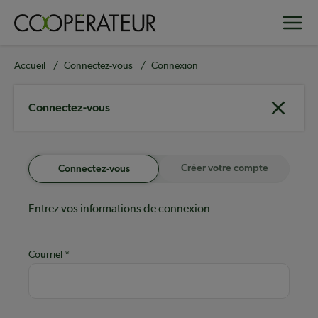
Aller
Toggle
au
contenu
principal
Fil
Accueil
Connectez-vous
Connexion
d'Ariane
Connectez-vous
Créer votre compte
Connectez-vous
Entrez vos informations de connexion
Courriel