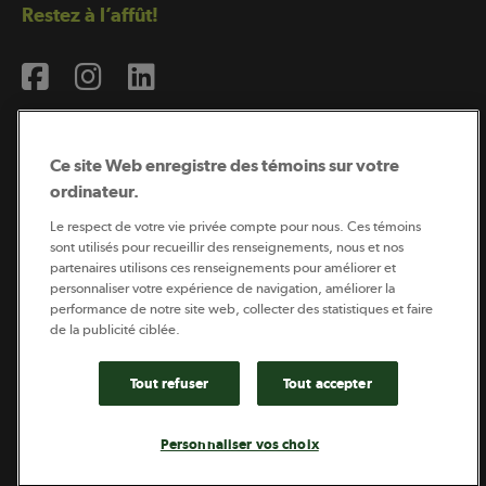
Restez à l’affût!
Ce site Web enregistre des témoins sur votre
ordinateur.
Abonnement à l’infolettre
Le respect de votre vie privée compte pour nous. Ces témoins
sont utilisés pour recueillir des renseignements, nous et nos
partenaires utilisons ces renseignements pour améliorer et
personnaliser votre expérience de navigation, améliorer la
Coopérateur est publié par Sollio Groupe Coopératif.
performance de notre site web, collecter des statistiques et faire
Il est l’outil d’information de la coopération agricole
québécoise.
de la publicité ciblée.
Tout refuser
Tout accepter
Footer
Politique de vie privée
Personnaliser vos choix
legal
© 2026 - Coopérateur - Tous droits réservés