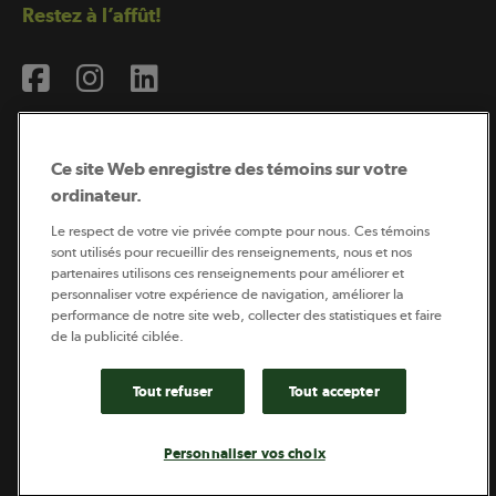
Restez à l’affût!
Ce site Web enregistre des témoins sur votre
ordinateur.
Abonnement à l’infolettre
Le respect de votre vie privée compte pour nous. Ces témoins
sont utilisés pour recueillir des renseignements, nous et nos
partenaires utilisons ces renseignements pour améliorer et
personnaliser votre expérience de navigation, améliorer la
Coopérateur est publié par Sollio Groupe Coopératif.
performance de notre site web, collecter des statistiques et faire
Il est l’outil d’information de la coopération agricole
québécoise.
de la publicité ciblée.
Tout refuser
Tout accepter
Footer
Politique de vie privée
Personnaliser vos choix
legal
© 2026 - Coopérateur - Tous droits réservés