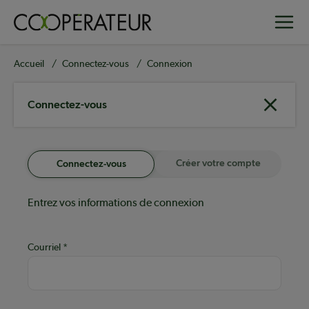
Aller
Toggle
au
contenu
principal
Fil
Accueil
Connectez-vous
Connexion
d'Ariane
Connectez-vous
Créer votre compte
Connectez-vous
Entrez vos informations de connexion
Courriel