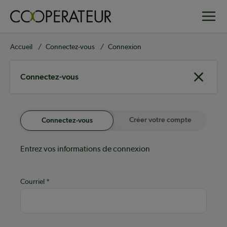
Aller
Toggle
au
contenu
principal
Fil
Accueil
Connectez-vous
Connexion
d'Ariane
Connectez-vous
Créer votre compte
Connectez-vous
Entrez vos informations de connexion
Courriel