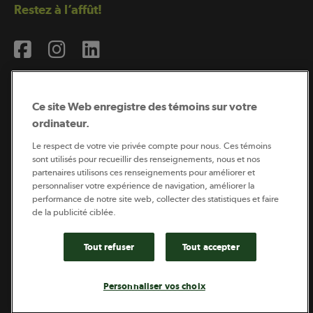
Restez à l’affût!
Ce site Web enregistre des témoins sur votre
ordinateur.
Abonnement à l’infolettre
Le respect de votre vie privée compte pour nous. Ces témoins
sont utilisés pour recueillir des renseignements, nous et nos
partenaires utilisons ces renseignements pour améliorer et
personnaliser votre expérience de navigation, améliorer la
Coopérateur est publié par Sollio Groupe Coopératif.
performance de notre site web, collecter des statistiques et faire
Il est l’outil d’information de la coopération agricole
québécoise.
de la publicité ciblée.
Tout refuser
Tout accepter
Footer
Politique de vie privée
Personnaliser vos choix
legal
© 2026 - Coopérateur - Tous droits réservés