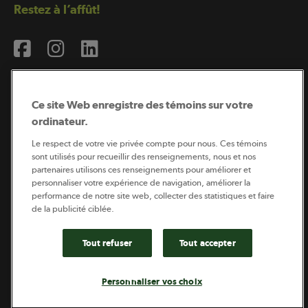
Restez à l’affût!
Ce site Web enregistre des témoins sur votre
ordinateur.
Abonnement à l’infolettre
Le respect de votre vie privée compte pour nous. Ces témoins
sont utilisés pour recueillir des renseignements, nous et nos
partenaires utilisons ces renseignements pour améliorer et
personnaliser votre expérience de navigation, améliorer la
Coopérateur est publié par Sollio Groupe Coopératif.
performance de notre site web, collecter des statistiques et faire
Il est l’outil d’information de la coopération agricole
québécoise.
de la publicité ciblée.
Tout refuser
Tout accepter
Footer
Politique de vie privée
Personnaliser vos choix
legal
© 2026 - Coopérateur - Tous droits réservés