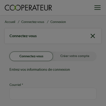
Aller
Toggle
au
contenu
principal
Fil
Accueil
Connectez-vous
Connexion
d'Ariane
Connectez-vous
Créer votre compte
Connectez-vous
Entrez vos informations de connexion
Courriel