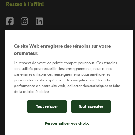
Restez à l’affût!
Ce site Web enregistre des témoins sur votre
ordinateur.
Abonnement à l’infolettre
Le respect de votre vie privée compte pour nous. Ces témoins
sont utilisés pour recueillir des renseignements, nous et nos
partenaires utilisons ces renseignements pour améliorer et
personnaliser votre expérience de navigation, améliorer la
Coopérateur est publié par Sollio Groupe Coopératif.
performance de notre site web, collecter des statistiques et faire
Il est l’outil d’information de la coopération agricole
québécoise.
de la publicité ciblée.
Tout refuser
Tout accepter
Footer
Politique de vie privée
Personnaliser vos choix
legal
© 2026 - Coopérateur - Tous droits réservés