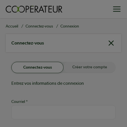
Aller
Toggle
au
contenu
principal
Fil
Accueil
Connectez-vous
Connexion
d'Ariane
Connectez-vous
Créer votre compte
Connectez-vous
Entrez vos informations de connexion
Courriel