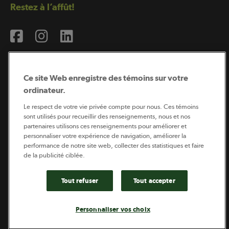
Restez à l’affût!
Ce site Web enregistre des témoins sur votre
ordinateur.
Abonnement à l’infolettre
Le respect de votre vie privée compte pour nous. Ces témoins
sont utilisés pour recueillir des renseignements, nous et nos
partenaires utilisons ces renseignements pour améliorer et
personnaliser votre expérience de navigation, améliorer la
Coopérateur est publié par Sollio Groupe Coopératif.
performance de notre site web, collecter des statistiques et faire
Il est l’outil d’information de la coopération agricole
québécoise.
de la publicité ciblée.
Tout refuser
Tout accepter
Footer
Politique de vie privée
Personnaliser vos choix
legal
© 2026 - Coopérateur - Tous droits réservés