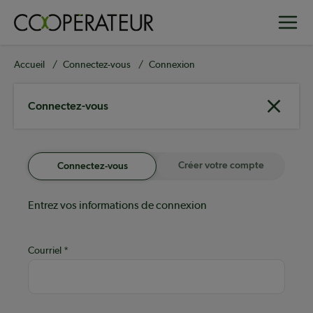
Aller
Toggle
au
contenu
principal
Fil
Accueil
Connectez-vous
Connexion
d'Ariane
Connectez-vous
Créer votre compte
Connectez-vous
Entrez vos informations de connexion
Courriel