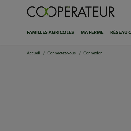
Aller
au
contenu
principal
FAMILLES AGRICOLES
MA FERME
RÉSEAU 
Navigation
principale
Fil
Accueil
Connectez-vous
Connexion
d'Ariane