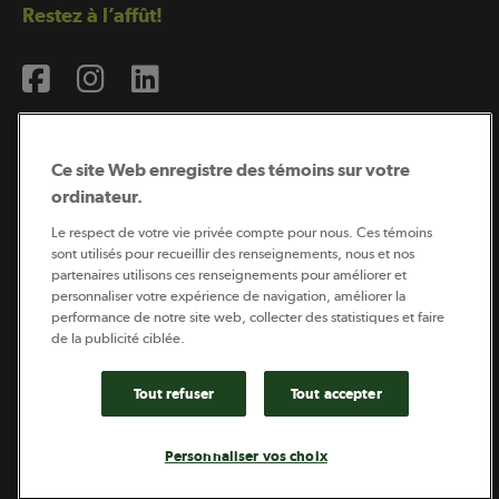
Restez à l’affût!
Ce site Web enregistre des témoins sur votre
ordinateur.
Abonnement à l’infolettre
Le respect de votre vie privée compte pour nous. Ces témoins
sont utilisés pour recueillir des renseignements, nous et nos
partenaires utilisons ces renseignements pour améliorer et
personnaliser votre expérience de navigation, améliorer la
Coopérateur est publié par Sollio Groupe Coopératif.
performance de notre site web, collecter des statistiques et faire
Il est l’outil d’information de la coopération agricole
québécoise.
de la publicité ciblée.
Tout refuser
Tout accepter
Footer
Politique de vie privée
Personnaliser vos choix
legal
© 2026 - Coopérateur - Tous droits réservés