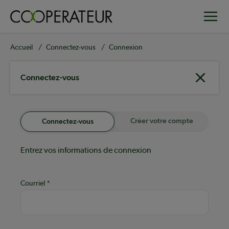
Aller
Toggle
au
contenu
principal
Fil
Accueil
Connectez-vous
Connexion
d'Ariane
Connectez-vous
Créer votre compte
Connectez-vous
Entrez vos informations de connexion
Courriel