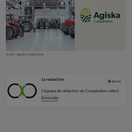
Crédit :
Agiska Coopérative
Auteurs de contenu
La rédaction
Suivre
L’équipe de rédaction du Coopérateur sélectionne du contenu pertinent à vos informations coopératives à l’échelle provinciale, nationale et internationale.
En voir plus