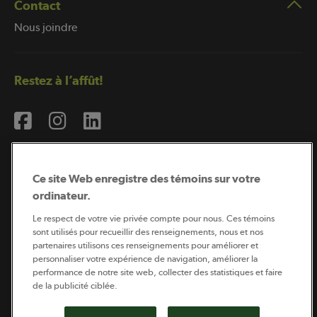
Contact
Nous joindre
Restez à l’affût!
Ce site Web enregistre des témoins sur votre
ordinateur.
Abonnement à l’infolettre
Le respect de votre vie privée compte pour nous. Ces témoins
sont utilisés pour recueillir des renseignements, nous et nos
partenaires utilisons ces renseignements pour améliorer et
personnaliser votre expérience de navigation, améliorer la
Coopérateur est publié par Sollio Groupe Coopératif.
performance de notre site web, collecter des statistiques et faire
Il est l’outil d’information de la coopération agricole
de la publicité ciblée.
québécoise.