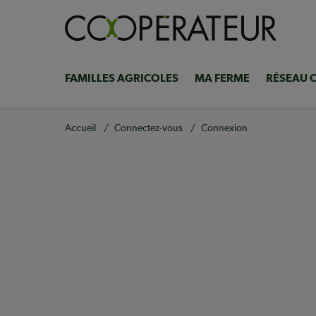
Aller
au
contenu
principal
FAMILLES AGRICOLES
MA FERME
RÉSEAU 
Navigation
principale
Fil
Accueil
Connectez-vous
Connexion
d'Ariane