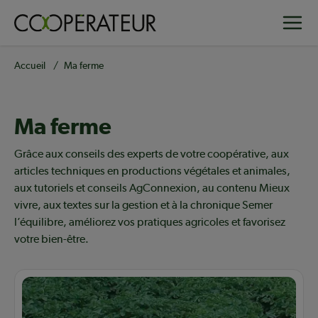
Aller
Toggle
au
contenu
principal
Fil
Accueil
Ma ferme
d'Ariane
Ma ferme
Contenu en vedette
Grâce aux conseils des experts de votre coopérative, aux
articles techniques en productions végétales et animales,
aux tutoriels et conseils AgConnexion, au contenu Mieux
vivre, aux textes sur la gestion et à la chronique Semer
l’équilibre, améliorez vos pratiques agricoles et favorisez
votre bien-être.