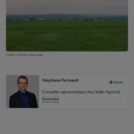
Crédit :
Camille Lalancette
Auteurs de contenu
Stéphane Perreault
Suivre
Conseiller agronomique chez Sollio Agriculture
En voir plus