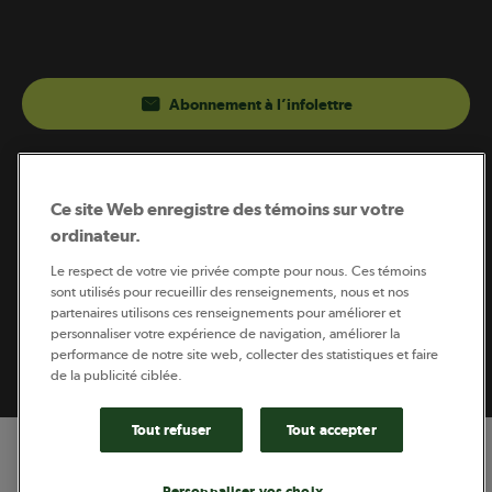
Abonnement à l’infolettre
Coopérateur est publié par Sollio Groupe Coopératif.
Il est l’outil d’information de la coopération agricole
Ce site Web enregistre des témoins sur votre
québécoise.
ordinateur.
Le respect de votre vie privée compte pour nous. Ces témoins
sont utilisés pour recueillir des renseignements, nous et nos
partenaires utilisons ces renseignements pour améliorer et
Footer
personnaliser votre expérience de navigation, améliorer la
Politique de vie privée
performance de notre site web, collecter des statistiques et faire
legal
© 2026 - Coopérateur - Tous droits réservés
de la publicité ciblée.
Tout refuser
Tout accepter
Personnaliser vos choix