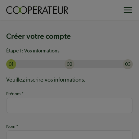
Aller
Toggle
au
contenu
principal
Créer votre compte
Étape 1:
Vos informations
01
02
03
Actuellement à l'étape 1 sur 3 : Vos informations
Aide :
Veuillez inscrire vos informations.
Prénom
Nom