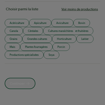
Choisir parmi la liste
Voir moins de productions
Acériculture
Apiculture
Aviculture
Bovin
Canola
Céréales
Cultures maraîchères et fruitières
Grains
Grandes cultures
Horticulture
Laitier
Maïs
Plantes fourragères
Porcin
Productions spécialisées
Soya
Continuer