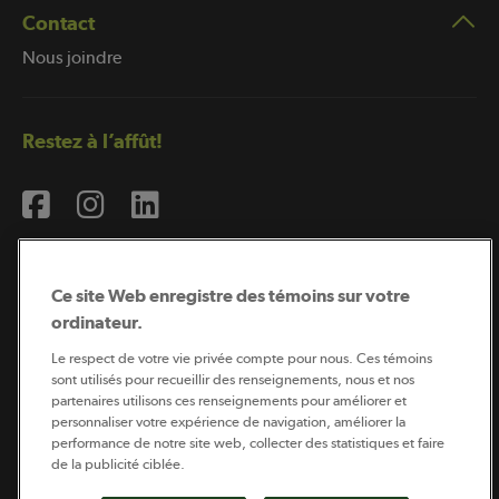
Contact
Nous joindre
Restez à l’affût!
Ce site Web enregistre des témoins sur votre
ordinateur.
Abonnement à l’infolettre
Le respect de votre vie privée compte pour nous. Ces témoins
sont utilisés pour recueillir des renseignements, nous et nos
partenaires utilisons ces renseignements pour améliorer et
personnaliser votre expérience de navigation, améliorer la
Coopérateur est publié par Sollio Groupe Coopératif.
performance de notre site web, collecter des statistiques et faire
Il est l’outil d’information de la coopération agricole
québécoise.
de la publicité ciblée.