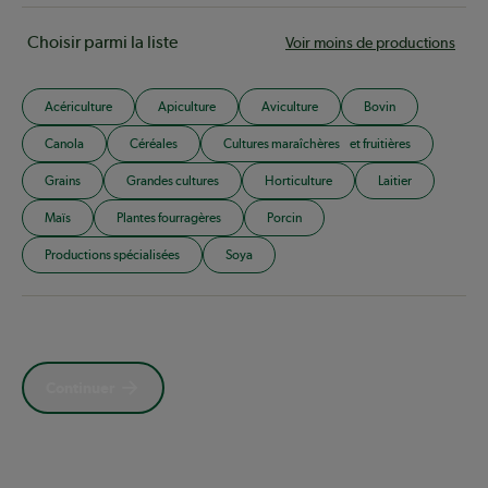
Choisir parmi la liste
Voir moins de productions
Acériculture
Apiculture
Aviculture
Bovin
Canola
Céréales
Cultures maraîchères et fruitières
Grains
Grandes cultures
Horticulture
Laitier
Maïs
Plantes fourragères
Porcin
Productions spécialisées
Soya
Continuer