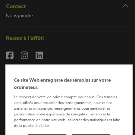
Contact
Nous joindre
Restez à l’affût!
Ce site Web enregistre des témoins sur votre
ordinateur.
Abonnement à l’infolettre
Le respect de votre vie privée compte pour nous. Ces témoins
sont utilisés pour recueillir des renseignements, nous et nos
partenaires utilisons ces renseignements pour améliorer et
personnaliser votre expérience de navigation, améliorer la
Coopérateur est publié par Sollio Groupe Coopératif.
performance de notre site web, collecter des statistiques et faire
Il est l’outil d’information de la coopération agricole
québécoise.
de la publicité ciblée.