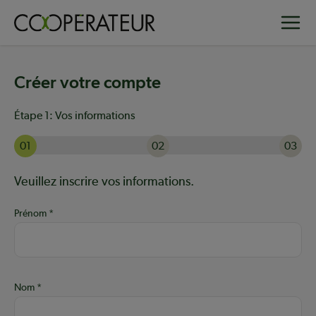
Aller
Toggle
au
contenu
principal
Créer votre compte
Étape 1:
Vos informations
01
02
03
Actuellement à l'étape 1 sur 3 : Vos informations
Aide :
Veuillez inscrire vos informations.
Prénom
Nom