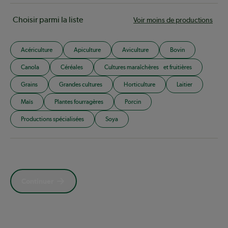
Choisir parmi la liste
Voir moins de productions
Acériculture
Apiculture
Aviculture
Bovin
Canola
Céréales
Cultures maraîchères et fruitières
Grains
Grandes cultures
Horticulture
Laitier
Maïs
Plantes fourragères
Porcin
Productions spécialisées
Soya
Continuer