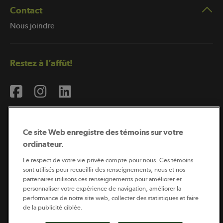
Contact
Nous joindre
Restez à l’affût!
Ce site Web enregistre des témoins sur votre
ordinateur.
Abonnement à l’infolettre
Le respect de votre vie privée compte pour nous. Ces témoins
sont utilisés pour recueillir des renseignements, nous et nos
partenaires utilisons ces renseignements pour améliorer et
personnaliser votre expérience de navigation, améliorer la
Coopérateur est publié par Sollio Groupe Coopératif.
performance de notre site web, collecter des statistiques et faire
Il est l’outil d’information de la coopération agricole
québécoise.
de la publicité ciblée.