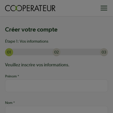
Aller
Toggle
au
contenu
principal
Créer votre compte
Étape 1:
Vos informations
01
02
03
Actuellement à l'étape 1 sur 3 : Vos informations
Aide :
Veuillez inscrire vos informations.
Prénom
Nom